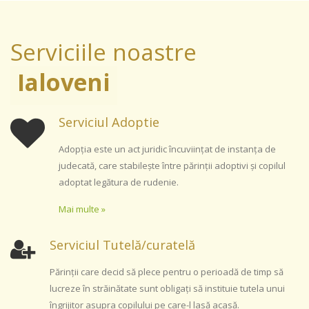
DASPF
Serviciile noastre
Ialoveni
DASPF
Serviciul Adoptie
Adopţia este un act juridic încuviinţat de instanţa de
judecată, care stabileşte între părinţii adoptivi şi copilul
adoptat legătura de rudenie.
Mai multe »
Serviciul Tutelă/curatelă
Părinţii care decid să plece pentru o perioadă de timp să
lucreze în străinătate sunt obligaţi să instituie tutela unui
îngrijitor asupra copilului pe care-l lasă acasă.