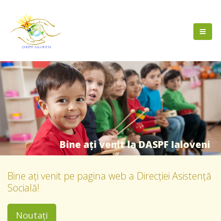
B
i
n
e
a
ț
i
v
e
n
i
t
l
a
D
A
S
P
F
I
a
l
o
v
e
n
i
Bine ați venit pe pagina web a Direcției Asistență
Socială!
Noutați