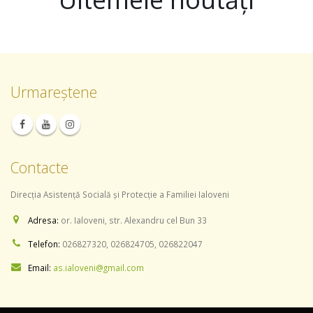
Ultemele noutăți
Urmareștene
Contacte
Direcția Asistență Socială și Protecție a Familiei Ialoveni
Adresa:
or. Ialoveni, str. Alexandru cel Bun 33
Telefon:
026827320, 026824705, 026822047
Email:
as.ialoveni@gmail.com